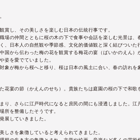
。
観賞し、その美しさを楽しむ日本の伝統行事です。
職場の仲間とともに桜の木の下で食事や会話を楽しむ光景は、
く、日本人の自然観や季節感、文化的価値観と深く結びついた
中国から伝わった梅の花を観賞する梅花の宴（ばいかのえん）
や姿を愛でていました。
対象が梅から桜へと移り、桜は日本の風土に合い、春の訪れを
た花宴の節（かえんのせち）。貴族たちは庭園の桜の下で和歌
まり、さらに江戸時代になると庶民の間にも浸透しました。江
場所を整備したそうです。
発展していきました。
美しさを象徴していると考えられてきました。
理想の生き方の象徴とされ、文学や絵画、音楽など多くの芸術